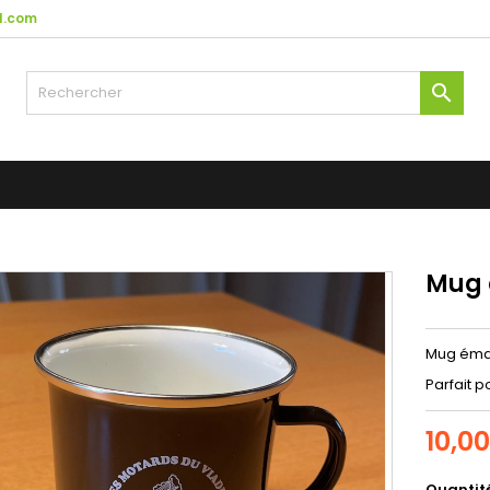
l.com

Mug 
Mug émai
Parfait p
10,0
Quantit