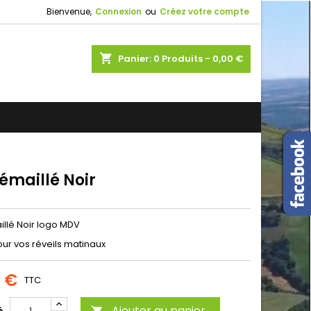
Bienvenue,
Connexion
ou
Créez votre compte
shopping_cart
Panier:
0
Produits - 0,00 €
émaillé Noir
llé Noir logo MDV
our vos réveils matinaux
0 €
TTC
Ajouter au panier
é