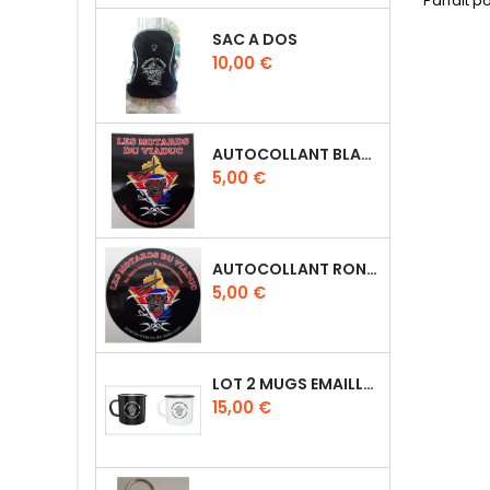
Parfait p
SAC A DOS
Prix
10,00 €
AUTOCOLLANT BLASON
Prix
5,00 €
AUTOCOLLANT ROND MDV
Prix
5,00 €
LOT 2 MUGS EMAILLÉS UN NOIR ET UN BLANC
Prix
15,00 €