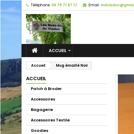
Téléphone:
06 75 71 87 17
Email:
mdviaduc@gmai
ACCUEIL
Accueil
Mug émaillé Noir
ACCUEIL
Patch à Broder
Accessoires
Bagagerie
Accessoires Textile
Goodies