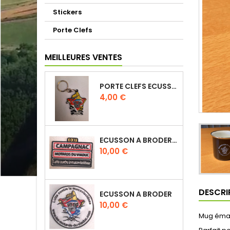
Stickers
Porte Clefs
MEILLEURES VENTES
PORTE CLEFS ECUSSON MDV 2D
Prix
4,00 €
ECUSSON A BRODER 'CAMPAGNAC' MOTARDS DU VIADUC
Prix
10,00 €
DESCRI
ECUSSON A BRODER
Prix
10,00 €
Mug émai